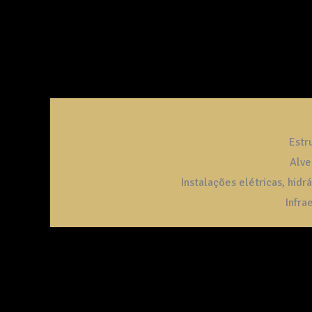
Estr
Alve
Instalações elétricas, hidrá
Infra