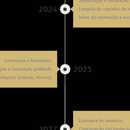
Mobilização e escavação
2024
Limpeza do canteiro de o
Início da contenção e es
Contenção e fundações
2025
ção e escavação profunda
undações (estacas, blocos)
Estrutura de subsolos
2027
Continuação das fundaçõ