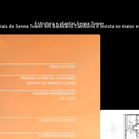
Estrutura e plantas Senna Tower
ciais do Senna Tower em Balneário Camboriú e invista no maior