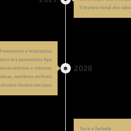
Estrutura inicial dos subs
Pavimentos e instalações
utura dos pavimentos-tipo
2028
narias internas e externas
ulicas, sanitárias verticais
estrutura técnica nas lajes
Torre e fachada